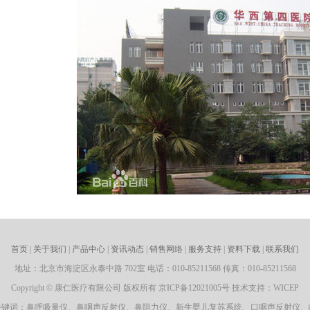
首页
|
关于我们
|
产品中心
|
资讯动态
|
销售网络
|
服务支持
|
资料下载
|
联系我们
地址：北京市海淀区永泰中路 702室 电话：010-85211568 传真：010-85211568
Copyright © 康仁医疗有限公司 版权所有 京ICP备12021005号 技术支持：WICEP
关键词：鼻呼吸量仪、鼻咽声反射仪、鼻阻力仪、新生婴儿复苏系统、口咽声反射仪、